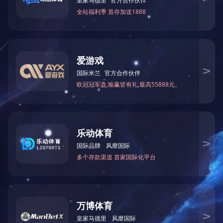
模具
技术研发
企业环境
新闻中心
乐动（中国）
角钢法兰生产线
八工位数控角钢法兰生产线
乐动在线
四枪法兰自动焊+码垛一体机
双伺服高速角铁法兰冲孔机
数控圆法兰成型，冲孔，焊接一体机
角码机
不锈钢多功能角钢冲剪机
多功能角钢冲剪机
模具