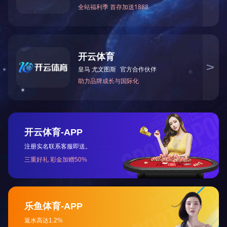
高速角码生产线
发布日期：2018-04-12 浏览次数：1705
上一篇：
角钢法兰机
下一篇：
自动上料滚动平台激光切割机
网站首页
关于我们
产品中心
技术研发
企业环境
新闻中心
乐
动（中国）
苏ICP备2022023812号
苏公网安备32020602002712号
咨询热线：400-900-6909 手机：13812058561 电话：400-
900-6909 传真：0510-83501901 地址：无锡惠山经济开发区
前洲配套区宝露路10号