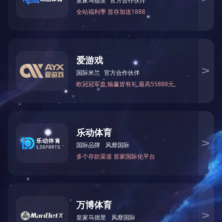
模具
技术研发
企业环境
新闻中心
乐动（中国）
角钢法兰生产线
八工位数控角钢法兰生产线
乐动在线
四枪法兰自动焊+码垛一体机
双伺服高速角铁法兰冲孔机
数控圆法兰成型，冲孔，焊接一体机
角码机
不锈钢多功能角钢冲剪机
多功能角钢冲剪机
模具