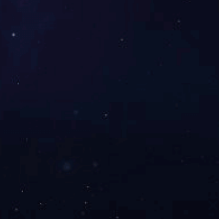
-900-6909 传真：0510-83501901 地址：无锡惠山经济开发区前