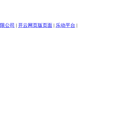
有限公司
|
开云网页版页面
|
乐动平台
|