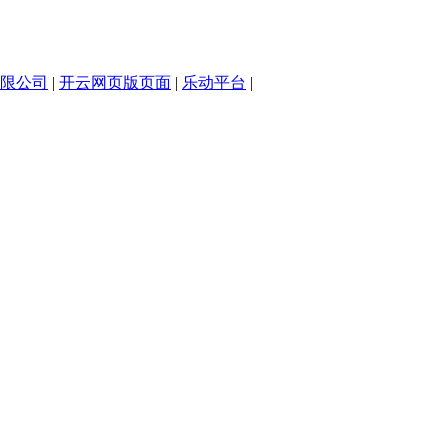
有限公司
|
开云网页版页面
|
乐动平台
|