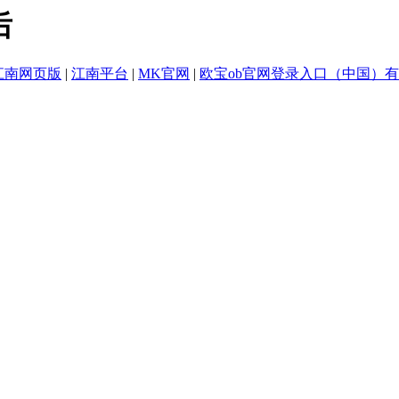
后
江南网页版
|
江南平台
|
MK官网
|
欧宝ob官网登录入口（中国）